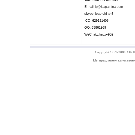
E-mail:
lp@leap.china.com
skype: leap-china-5
ICQ: 629131408
QQ: 63861969
WeChat:zhaoxy902
Copyright 1999-2008
XINJ
Мы предлагаем качественн