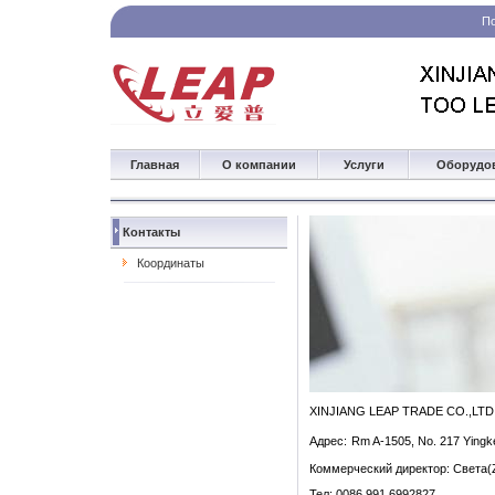
П
Главная
О компании
Услуги
Оборудо
Контакты
Координаты
XINJIANG LEAP TRADE CO.,LTD
Адрес
:
Rm A-1505, No. 217
Yingk
Коммерческий директор
: Света(
Тел
: 0086 991 6992827